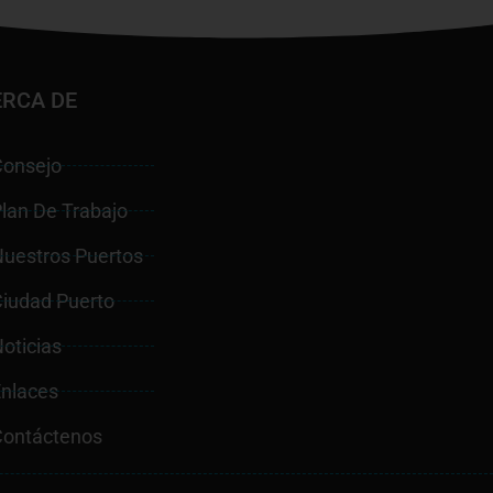
ERCA DE
Consejo
lan De Trabajo
Nuestros Puertos
Ciudad Puerto
oticias
Enlaces
Contáctenos