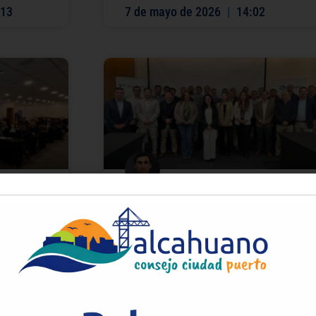
13
7 de mayo de 2026
14:02
Seguridad en “última milla” y
vo
licitación del puerto de San Vicente
lcahuano
marcaron encuentro de la Comlog
s y con
En la Sesión Ampliada N°30 se
expuso las diversas medidas
tal y el
preventivas y reactivas de seguridad
inación
que se han concretado, además del