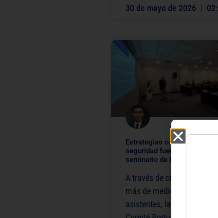
30 de mayo de 2026
02:
Estrategias colaborativas de
seguridad fueron eje en nue
seminario de Puertos de Ta
A través de cinco ponencia
más de medio centenar de
asistentes, la empresa esta
Comité Portuario de Coord