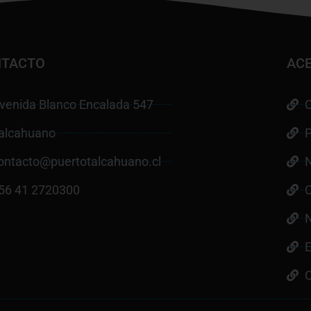
TACTO
AC
venida Blanco Encalada 547
alcahuano
P
ontacto@puertotalcahuano.cl
56 41 2720300
N