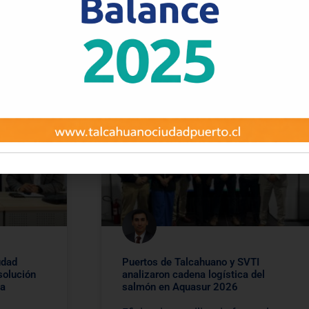
earon la
proyecto para la concesión del
puerto de San Vicente
02
1 de abril de 2026
19:56
udad
Puertos de Talcahuano y SVTI
solución
analizaron cadena logística del
ta
salmón en Aquasur 2026