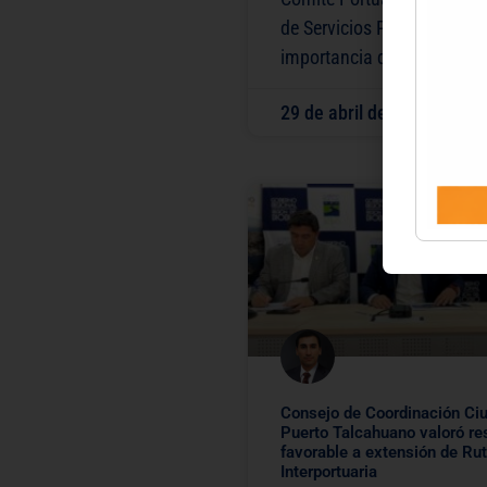
de Servicios Públicos plant
importancia de avanzar
29 de abril de 2026
14:
Consejo de Coordinación Ci
Puerto Talcahuano valoró re
favorable a extensión de Ru
Interportuaria